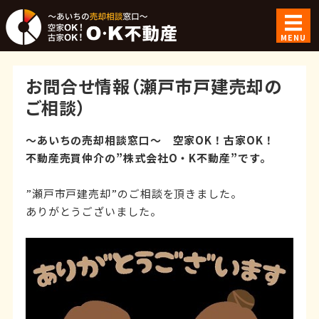
空家OK！古家
MENU
ホーム
お問合せ情報（瀬戸市戸建売却の
ご利用案内
ご相談）
ご成約事例
～あいちの売却相談窓口～ 空家OK！古家OK！
不動産売買仲介の”株式会社O・K不動産”です。
会社概要
”瀬戸市戸建売却”のご相談を頂きました。
お問い合わせ
ありがとうございました。