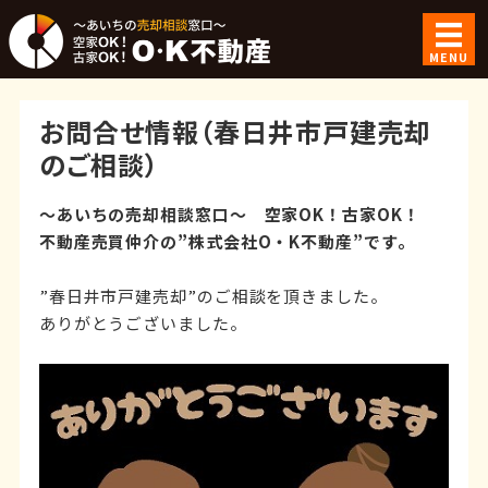
空家OK！古家
MENU
ホーム
お問合せ情報（春日井市戸建売却
ご利用案内
のご相談）
ご成約事例
～あいちの売却相談窓口～ 空家OK！古家OK！
不動産売買仲介の”株式会社O・K不動産”です。
会社概要
”春日井市戸建売却”のご相談を頂きました。
お問い合わせ
ありがとうございました。