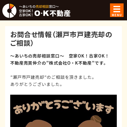
空家OK！古家
MENU
ホーム
お問合せ情報（瀬戸市戸建売却の
ご利用案内
ご相談）
ご成約事例
～あいちの売却相談窓口～ 空家OK！古家OK！
不動産売買仲介の”株式会社O・K不動産”です。
会社概要
”瀬戸市戸建売却”のご相談を頂きました。
お問い合わせ
ありがとうございました。